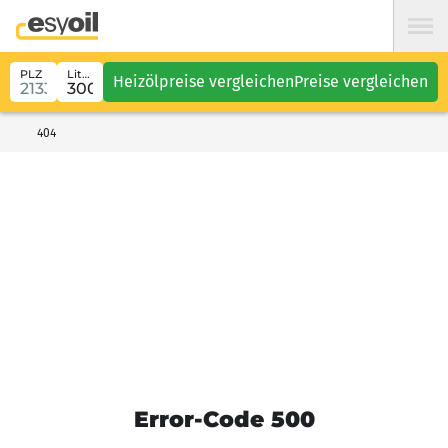
PLZ
Liter
Heizölpreise vergleichen
Preise vergleichen
404
Error-Code 500