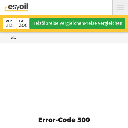
PLZ
Liter
Heizölpreise vergleichen
Preise vergleichen
404
Error-Code 500