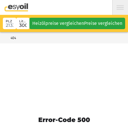
PLZ
Liter
Heizölpreise vergleichen
Preise vergleichen
404
Error-Code 500