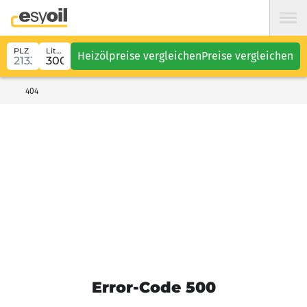
PLZ
Liter
Heizölpreise vergleichen
Preise vergleichen
404
Error-Code 500