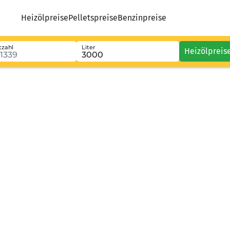
Heizölpreise
Pelletspreise
Benzinpreise
tzahl
Liter
Heizölpreis