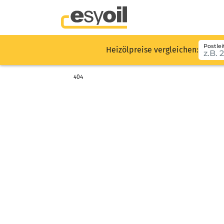
Postlei
Heizölpreise vergleichen:
404