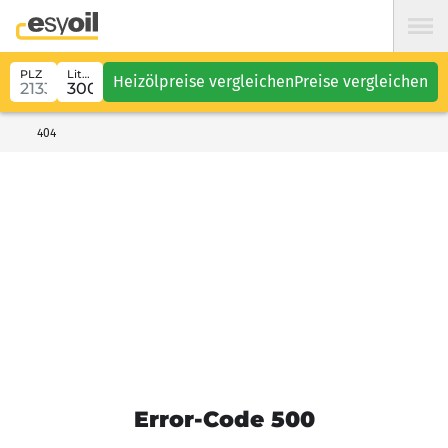
PLZ
Liter
Heizölpreise vergleichen
Preise vergleichen
404
Error-Code 500