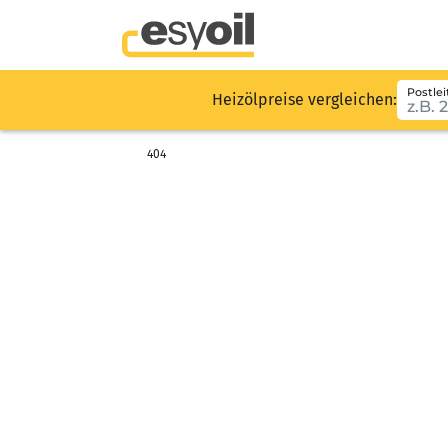
Postlei
Heizölpreise vergleichen:
404