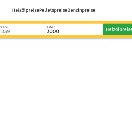
Heizölpreise
Pelletspreise
Benzinpreise
tzahl
Liter
Heizölpreis