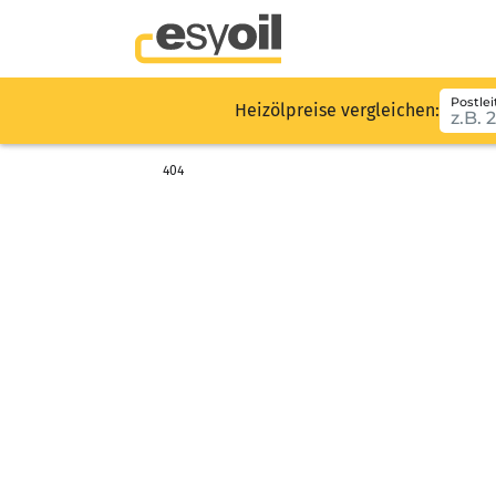
Postlei
Heizölpreise vergleichen:
404