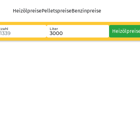
Heizölpreise
Pelletspreise
Benzinpreise
tzahl
Liter
Heizölpreis