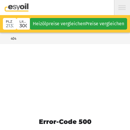
PLZ
Liter
Heizölpreise vergleichen
Preise vergleichen
404
Error-Code 500