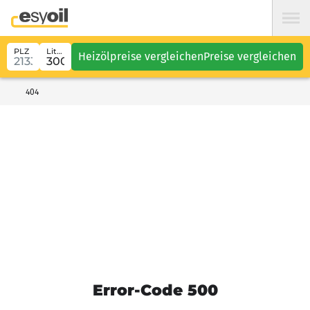
PLZ
Liter
Heizölpreise vergleichen
Preise vergleichen
404
Error-Code 500