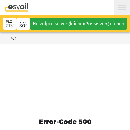
PLZ
Liter
Heizölpreise vergleichen
Preise vergleichen
404
Error-Code 500