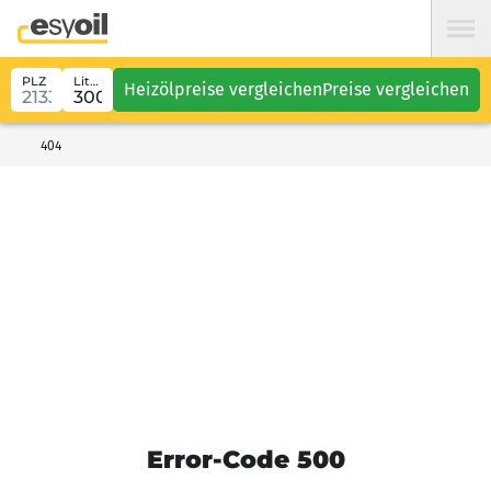
PLZ
Liter
Heizölpreise vergleichen
Preise vergleichen
404
Error-Code 500