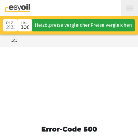
PLZ
Liter
Heizölpreise vergleichen
Preise vergleichen
404
Error-Code 500