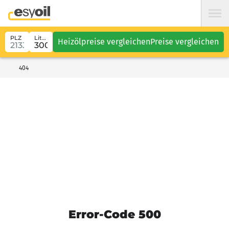
PLZ
Liter
Heizölpreise vergleichen
Preise vergleichen
404
Error-Code 500