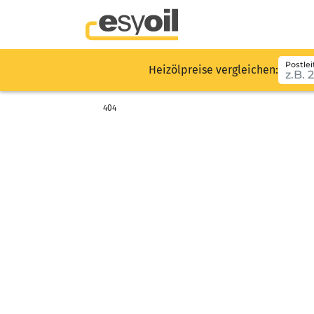
Postlei
Heizölpreise vergleichen:
404