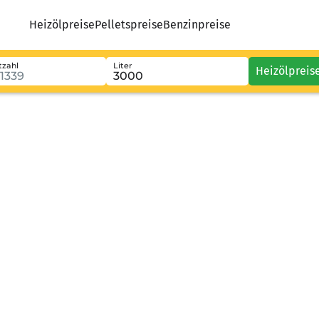
Heizölpreise
Pelletspreise
Benzinpreise
tzahl
Liter
Heizölpreis