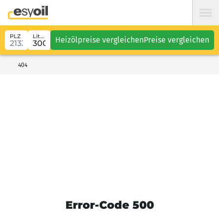
PLZ
Liter
Heizölpreise vergleichen
Preise vergleichen
404
Error-Code 500