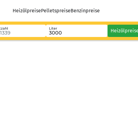
Heizölpreise
Pelletspreise
Benzinpreise
tzahl
Liter
Heizölpreis