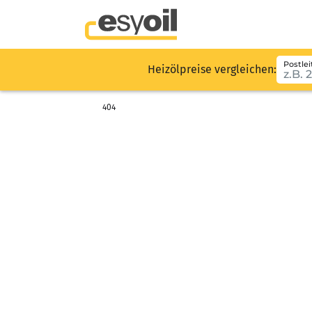
Postlei
Heizölpreise vergleichen:
404