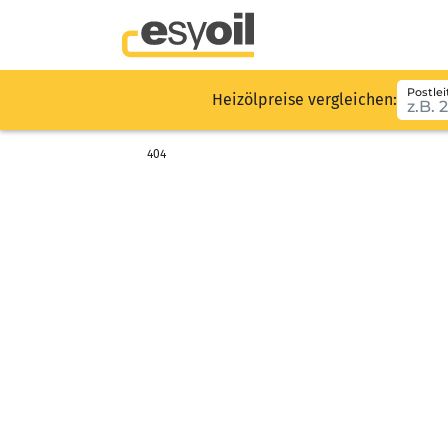
Postlei
Heizölpreise vergleichen:
404