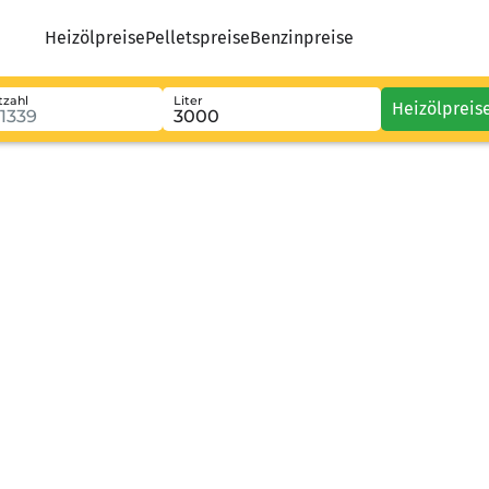
Heizölpreise
Pelletspreise
Benzinpreise
tzahl
Liter
Heizölpreis