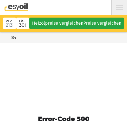
PLZ
Liter
Heizölpreise vergleichen
Preise vergleichen
404
Error-Code 500