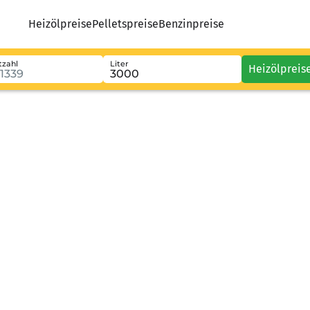
Heizölpreise
Pelletspreise
Benzinpreise
tzahl
Liter
Heizölpreis