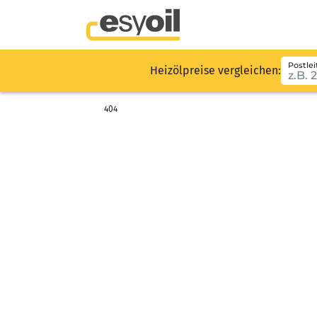
Postlei
Heizölpreise vergleichen:
404