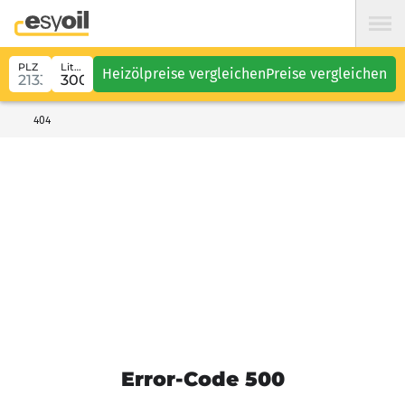
PLZ
Liter
Heizölpreise vergleichen
Preise vergleichen
404
Error-Code 500