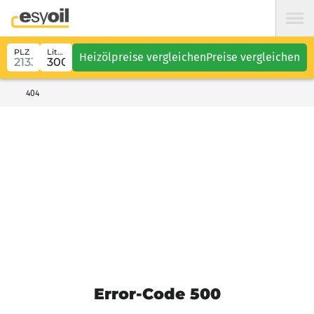
PLZ
Liter
Heizölpreise vergleichen
Preise vergleichen
404
Error-Code 500