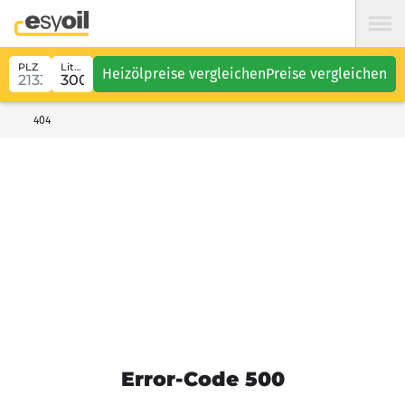
PLZ
Liter
Heizölpreise vergleichen
Preise vergleichen
404
Error-Code 500