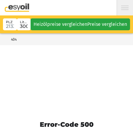
PLZ
Liter
Heizölpreise vergleichen
Preise vergleichen
404
Error-Code 500