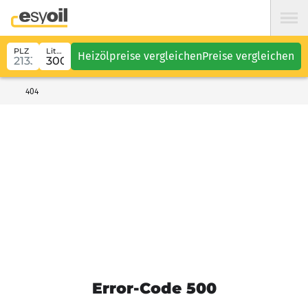
PLZ
Liter
Heizölpreise vergleichen
Preise vergleichen
404
Error-Code 500