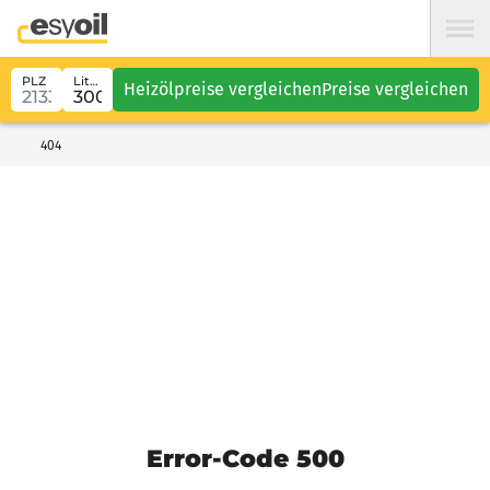
PLZ
Liter
Heizölpreise vergleichen
Preise vergleichen
404
Error-Code 500