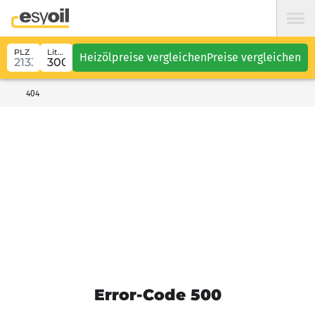
PLZ
Liter
Heizölpreise vergleichen
Preise vergleichen
404
Error-Code 500