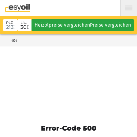
PLZ
Liter
Heizölpreise vergleichen
Preise vergleichen
404
Error-Code 500