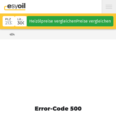
PLZ
Liter
Heizölpreise vergleichen
Preise vergleichen
404
Error-Code 500