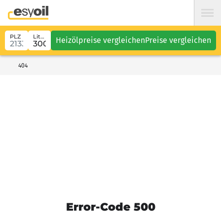
PLZ
Liter
Heizölpreise vergleichen
Preise vergleichen
404
Error-Code 500