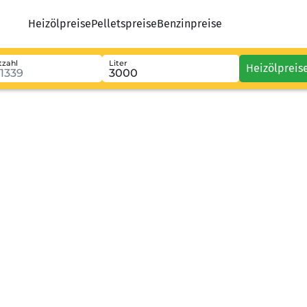
Heizölpreise
Pelletspreise
Benzinpreise
tzahl
Liter
Heizölpreis