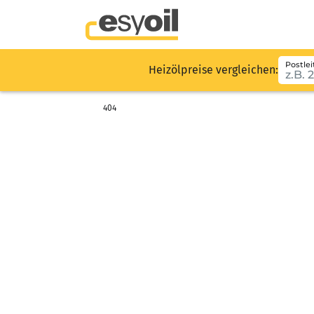
Postlei
Heizölpreise vergleichen:
404