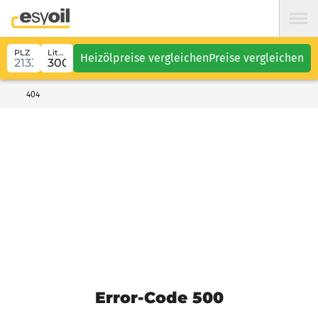
PLZ
Liter
Heizölpreise vergleichen
Preise vergleichen
404
Error-Code 500