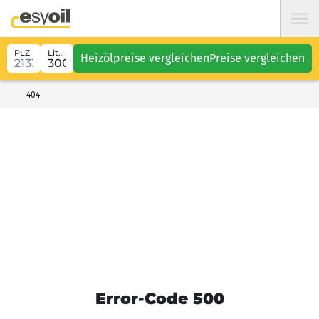
PLZ
Liter
Heizölpreise vergleichen
Preise vergleichen
404
Error-Code 500