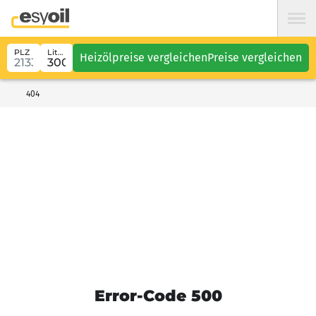
PLZ
Liter
Heizölpreise vergleichen
Preise vergleichen
404
Error-Code 500