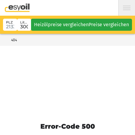
PLZ
Liter
Heizölpreise vergleichen
Preise vergleichen
404
Error-Code 500