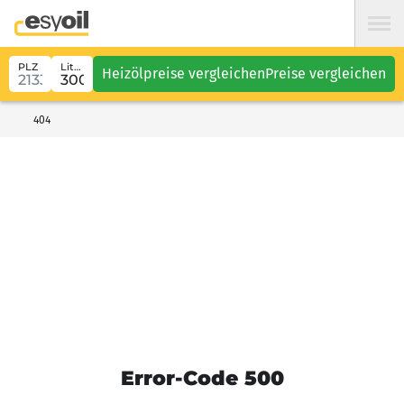
PLZ
Liter
Heizölpreise vergleichen
Preise vergleichen
404
Error-Code 500