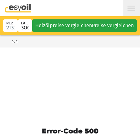
PLZ
Liter
Heizölpreise vergleichen
Preise vergleichen
404
Error-Code 500