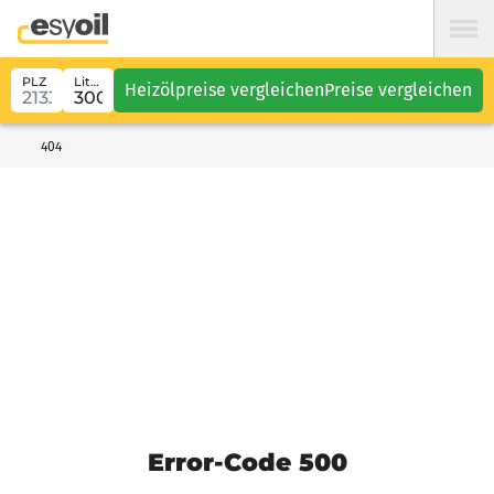
PLZ
Liter
Heizölpreise vergleichen
Preise vergleichen
404
Error-Code 500