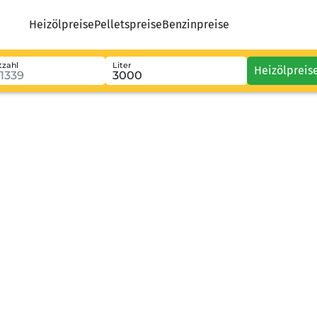
Heizölpreise
Pelletspreise
Benzinpreise
tzahl
Liter
Heizölpreis