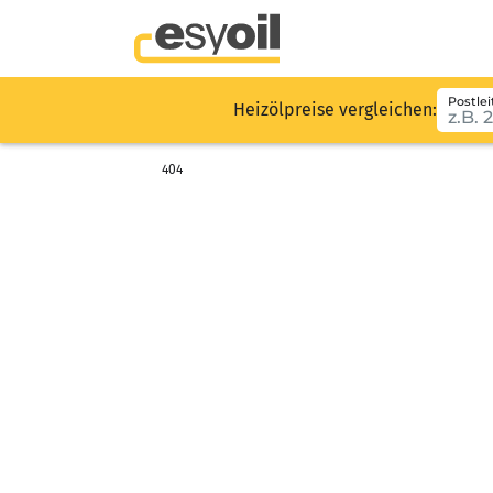
Postlei
Heizölpreise vergleichen:
404