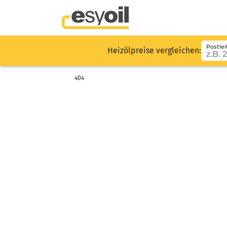
Postlei
Heizölpreise vergleichen:
404