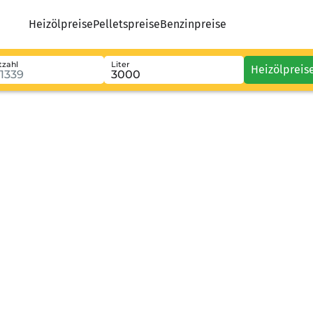
Heizölpreise
Pelletspreise
Benzinpreise
tzahl
Liter
Heizölpreis