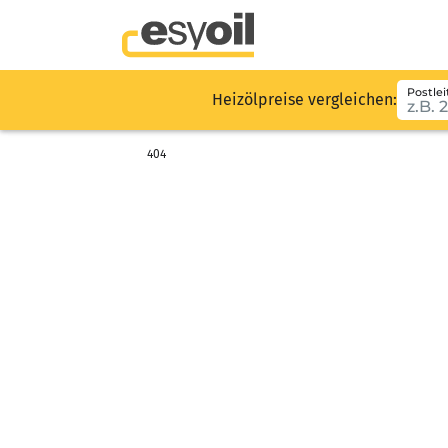
Postlei
Heizölpreise vergleichen:
404