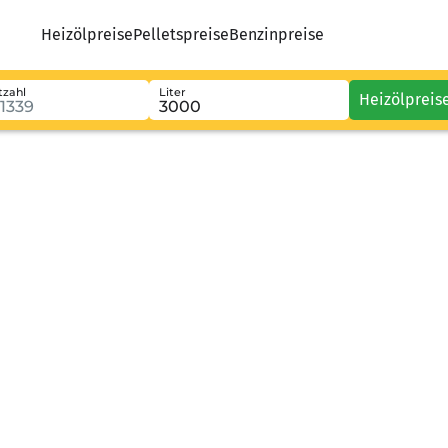
Heizölpreise
Pelletspreise
Benzinpreise
tzahl
Liter
Heizölpreis