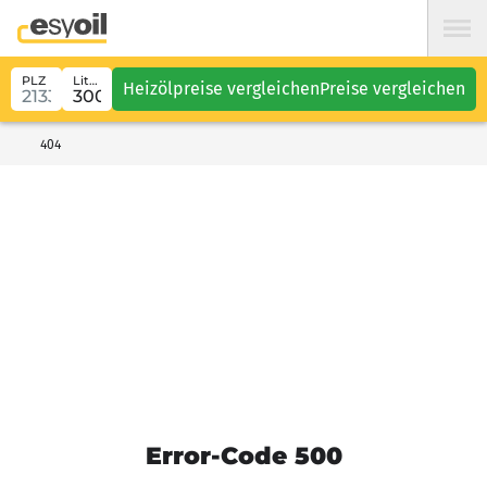
PLZ
Liter
Heizölpreise vergleichen
Preise vergleichen
404
Error-Code 500