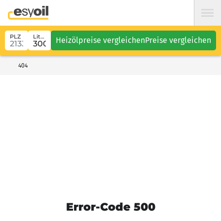
PLZ
Liter
Heizölpreise vergleichen
Preise vergleichen
404
Error-Code 500