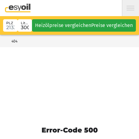
PLZ
Liter
Heizölpreise vergleichen
Preise vergleichen
404
Error-Code 500