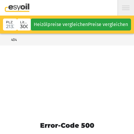
PLZ
Liter
Heizölpreise vergleichen
Preise vergleichen
404
Error-Code 500