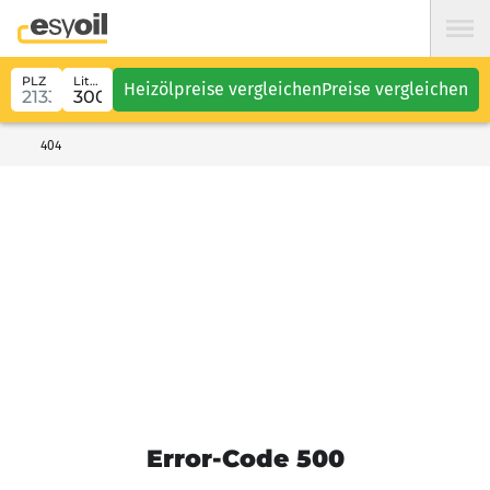
PLZ
Liter
Heizölpreise vergleichen
Preise vergleichen
404
Error-Code 500