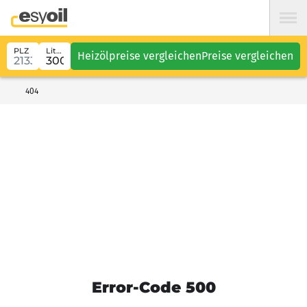
PLZ
Liter
Heizölpreise vergleichen
Preise vergleichen
404
Error-Code 500