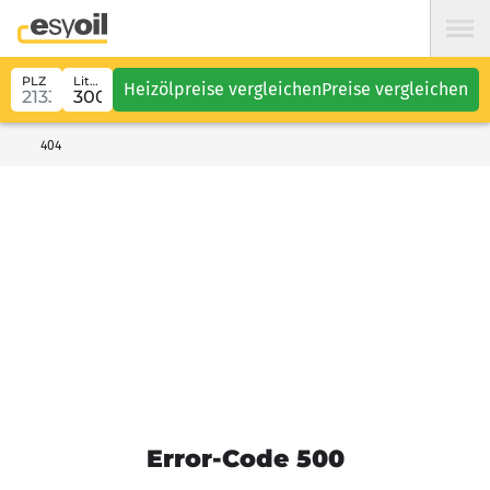
PLZ
Liter
Heizölpreise vergleichen
Preise vergleichen
404
Error-Code 500