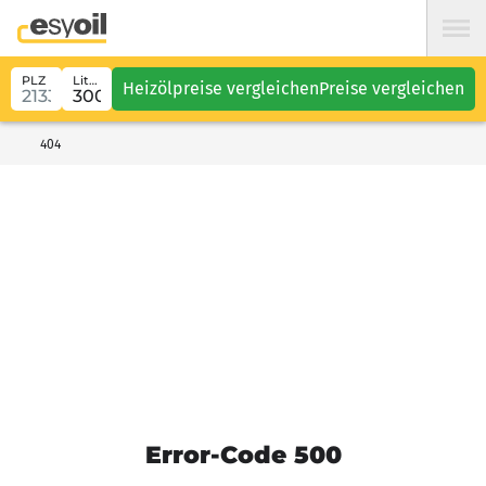
PLZ
Liter
Heizölpreise vergleichen
Preise vergleichen
404
Error-Code 500