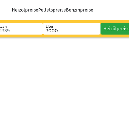
Heizölpreise
Pelletspreise
Benzinpreise
tzahl
Liter
Heizölpreis