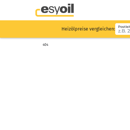
Postlei
Heizölpreise vergleichen:
404